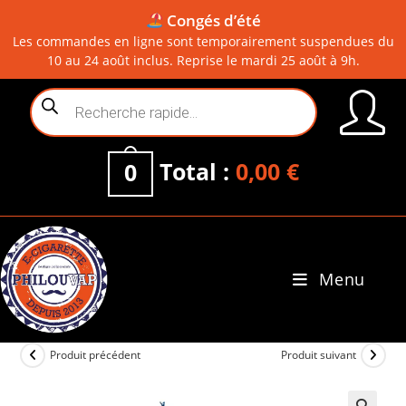
Congés d’été
Les commandes en ligne sont temporairement suspendues du
10 au 24 août inclus. Reprise le mardi 25 août à 9h.
Skip
Recherche
to
de
content
produits
Total :
0,00
€
0
Menu
0
Produit précédent
Produit suivant