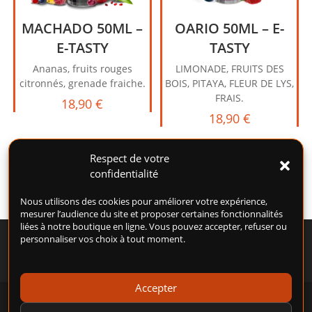
MACHADO 50ML –
OARIO 50ML – E-
E-TASTY
TASTY
Ananas, fruits rouges
LIMONADE, FRUITS DES
citronnés, grenade fraiche.
BOIS, PITAYA, FLEUR DE LYS,
FRAIS.
18,90
€
18,90
€
Respect de votre
confidentialité
Nous utilisons des cookies pour améliorer votre expérience,
mesurer l’audience du site et proposer certaines fonctionnalités
liées à notre boutique en ligne. Vous pouvez accepter, refuser ou
personnaliser vos choix à tout moment.
Accepter
POLITIQUE DE COOKIES (UE)
CONDITIONS GÉNÉRALES D’UTILISATION (CGU)