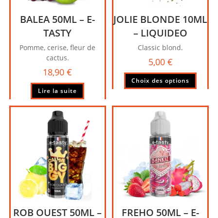
BALEA 50ML – E-
JOLIE BLONDE 10ML
TASTY
– LIQUIDEO
Pomme, cerise, fleur de
Classic blond.
cactus.
5,00
€
18,90
€
Ce
Choix des options
produi
Lire la suite
a
plusie
variati
Les
option
peuve
être
choisi
sur
la
page
du
ROB OUEST 50ML –
FREHO 50ML – E-