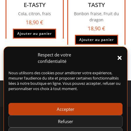
produi
E-TASTY
TASTY
Cola, citron, frais
Bonbon fraise, Fruit du
dragon
18,90
€
18,90
€
Ajouter au panier
Ajouter au panier
Respect de votre
confidentialité
Nous utilisons des cookies pour améliorer votre expérience,
mesurer l’audience du site et proposer certaines fonctionnalités
liées à notre boutique en ligne. Vous pouvez accepter, refuser ou
personnaliser vos choix à tout moment.
Accepter
POLITIQUE DE COOKIES (UE)
CONDITIONS GÉNÉRALES D’UTILISATION (CGU)
Refuser
CONDITIONS GÉNÉRALES DE VENTE (CGV)
MENTIONS LÉGALES
POLITIQUE DE CONFIDENTIALITÉ