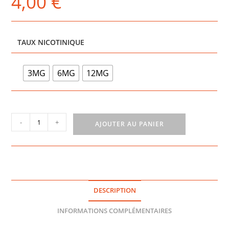
4,00
€
TAUX NICOTINIQUE
3MG
6MG
12MG
quantité
-
+
AJOUTER AU PANIER
de
FRUITS
ROUGES
ANISÉS
ONE
TASTE
DESCRIPTION
10ML
-
INFORMATIONS COMPLÉMENTAIRES
E-
TASTY