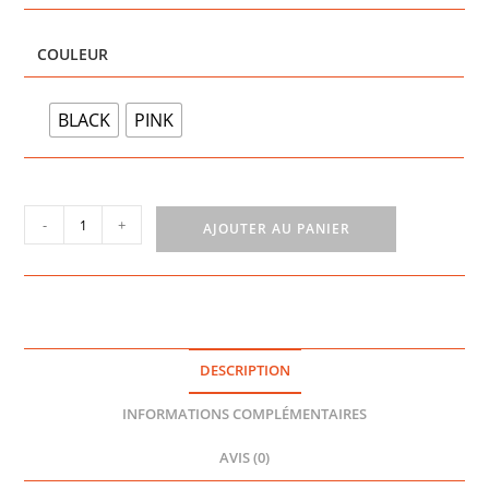
COULEUR
BLACK
PINK
quantité
-
+
AJOUTER AU PANIER
de
GOZ
+
-
INNOKIN
DESCRIPTION
INFORMATIONS COMPLÉMENTAIRES
AVIS (0)