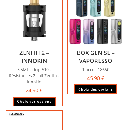
ZENITH 2 –
BOX GEN SE –
INNOKIN
VAPORESSO
5,5ML - drip 510 -
1 accus 18650
Résistances Z coil Zenith -
45,90
€
Innokin
Ce
24,90
€
Choix des options
produi
Ce
a
Choix des options
produit
plusie
a
variati
plusieurs
Les
variations.
option
Les
peuve