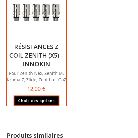
options
être
peuvent
choisi
être
sur
choisies
la
sur
page
la
du
page
produi
RÉSISTANCES Z
du
COIL ZENITH (X5) –
produit
INNOKIN
Pour Zenith Nex, Zenith M,
Kroma Z, Zlide, Zenith et GoZ
12,00
€
Ce
Choix des options
produit
a
plusieurs
variations.
Les
Produits similaires
options