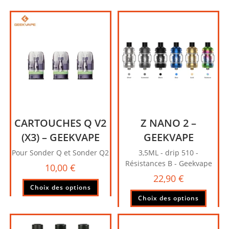
peuvent
être
choisies
sur
la
page
du
produit
CARTOUCHES Q V2
Z NANO 2 –
(X3) – GEEKVAPE
GEEKVAPE
Pour Sonder Q et Sonder Q2
3,5ML - drip 510 -
Résistances B - Geekvape
10,00
€
22,90
€
Ce
Choix des options
produit
Ce
Choix des options
a
produi
plusieurs
a
variations.
plusie