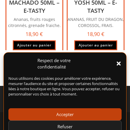
MACHADO 50ML –
YOSH 50ML – E-
E-TASTY
TASTY
Ananas, fruits rouges
ANANAS, FRUIT DU DRAGON,
citronnés, grenade fraiche.
COROSSOL, FRAIS.
18,90
€
18,90
€
Ajouter au panier
Ajouter au panier
Respect de votre
confidentialité
Nous utilisons des cookies pour améliorer votre expérience,
mesurer l’audience du site et proposer certaines fonctionnalités
liées à notre boutique en ligne. Vous pouvez accepter, refuser ou
personnaliser vos choix à tout moment.
Accepter
POLITIQUE DE COOKIES (UE)
CONDITIONS GÉNÉRALES D’UTILISATION (CGU)
Refuser
CONDITIONS GÉNÉRALES DE VENTE (CGV)
MENTIONS LÉGALES