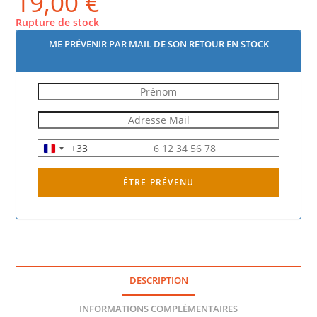
19,00
€
Rupture de stock
ME PRÉVENIR PAR MAIL DE SON RETOUR EN STOCK
+33
F
r
a
ÊTRE PRÉVENU
n
c
e
+
3
3
DESCRIPTION
INFORMATIONS COMPLÉMENTAIRES