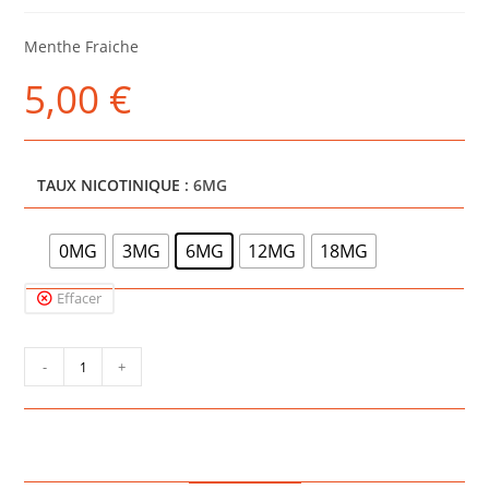
Menthe Fraiche
5,00
€
TAUX NICOTINIQUE
: 6MG
0MG
3MG
6MG
12MG
18MG
Effacer
quantité
-
+
de
MENTHE
FRAICHE
10ML
-