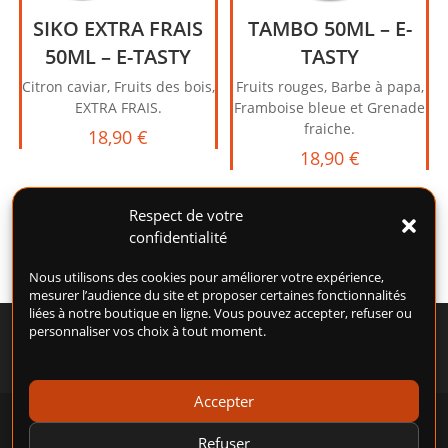
SIKO EXTRA FRAIS
TAMBO 50ML – E-
50ML – E-TASTY
TASTY
Citron caviar, Fruits des bois,
Fruits rouges, Barbe à papa,
EXTRA FRAIS.
Framboise bleue et Grenade
fraiche.
18,90
€
18,90
€
Respect de votre
confidentialité
Nous utilisons des cookies pour améliorer votre expérience,
mesurer l’audience du site et proposer certaines fonctionnalités
liées à notre boutique en ligne. Vous pouvez accepter, refuser ou
personnaliser vos choix à tout moment.
Accepter
POLITIQUE DE COOKIES (UE)
CONDITIONS GÉNÉRALES D’UTILISATION (CGU)
Refuser