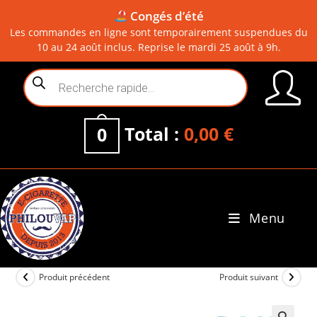
Congés d’été
Les commandes en ligne sont temporairement suspendues du
10 au 24 août inclus. Reprise le mardi 25 août à 9h.
Skip
Recherche
to
de
content
produits
Total :
0,00
€
0
Menu
0
Produit précédent
Produit suivant