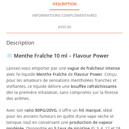
FLAVOUR
DESCRIPTION
POWER
INFORMATIONS COMPLÉMENTAIRES
AVIS (0)
Description
Menthe Fraîche 10 ml – Flavour Power
Laissez-vous emporter par une
vague de fraîcheur intense
avec l’e-liquide
Menthe Fraîche
de
Flavour Power
. Conçu
pour les amateurs de sensations mentholées franches et
vivifiantes, ce liquide délivre une
bouffée rafraîchissante
dès la première inhalation, sans compromis sur la finesse
des arômes.
Avec son
ratio 80PG/20VG
, il offre un
hit marqué
, idéal
pour les anciens fumeurs en quête d’une vape sèche et
tonique, tout en conservant une
production de vapeur
modérée
. Disponible en
5 taux de nicotine
(0, 3, 6, 12 et 18