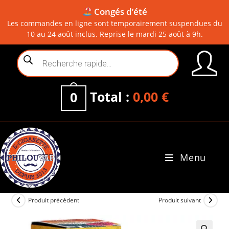
Congés d’été
Les commandes en ligne sont temporairement suspendues du
10 au 24 août inclus. Reprise le mardi 25 août à 9h.
Skip
Recherche
to
de
content
produits
Total :
0,00
€
0
Menu
0
Produit précédent
Produit suivant