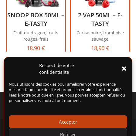
SNOOP BOX 50ML –
2 VAP 50ML – E-
E-TASTY
TASTY
Fruit du dragon, fruits
Cerise noire, framboise
rouges, frais
sauvage
18,90
€
18,90
€
Respect de votre
confidentialité
Nous utilisons des cookies pour améliorer votre expérience,
mesurer l’audience du site et proposer certaines fonctionnalités
liées à notre boutique en ligne. Vous pouvez accepter, refuser ou
personnaliser vos choix à tout moment.
Accepter
POLITIQUE DE COOKIES (UE)
CONDITIONS GÉNÉRALES D’UTILISATION (CGU)
Refuser