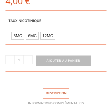
4,00
€
TAUX NICOTINIQUE
3MG
6MG
12MG
quantité
-
+
AJOUTER AU PANIER
de
POMME
CROQUANTE
ONE
TASTE
10ML
DESCRIPTION
-
E-
INFORMATIONS COMPLÉMENTAIRES
TASTY