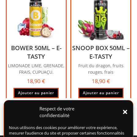
BOWER 50ML – E-
SNOOP BOX 50ML –
TASTY
E-TASTY
LIMONADE LIME, GRENADE,
Fruit du dragon, fruits
FRAIS, CUPUAÇU.
rouges, frais
18,90
€
18,90
€
Ajouter au panier
Ajouter au panier
Respect de votre
confidentialité
Nous utilisons des cookies pour améliorer votre expérience,
mesurer l’audience du site et proposer certaines fonctionnalités