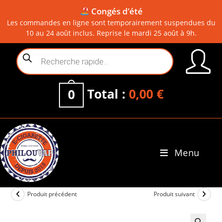
Congés d’été
Les commandes en ligne sont temporairement suspendues du
10 au 24 août inclus. Reprise le mardi 25 août à 9h.
Skip
Recherche
to
de
content
produits
Total :
0,00
€
0
Menu
0
Produit précédent
Produit suivant