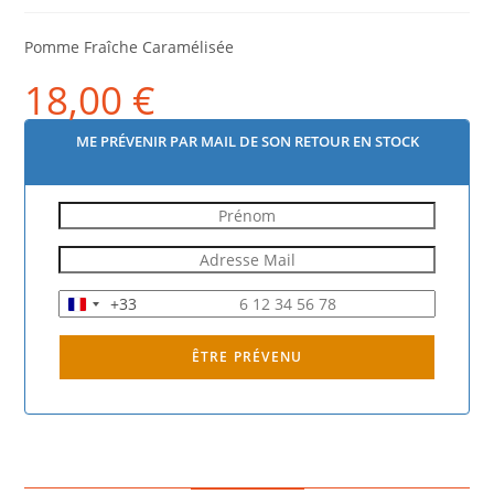
Pomme Fraîche Caramélisée
18,00
€
ME PRÉVENIR PAR MAIL DE SON RETOUR EN STOCK
+33
F
r
a
ÊTRE PRÉVENU
n
c
e
+
3