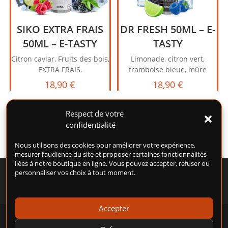
SIKO EXTRA FRAIS
DR FRESH 50ML – E-
50ML – E-TASTY
TASTY
Citron caviar, Fruits des bois,
Limonade, citron vert,
EXTRA FRAIS.
framboise bleue, mûre
18,90
€
18,90
€
Respect de votre
confidentialité
Nous utilisons des cookies pour améliorer votre expérience,
mesurer l’audience du site et proposer certaines fonctionnalités
liées à notre boutique en ligne. Vous pouvez accepter, refuser ou
personnaliser vos choix à tout moment.
Accepter
POLITIQUE DE COOKIES (UE)
CONDITIONS GÉNÉRALES D’UTILISATION (CGU)