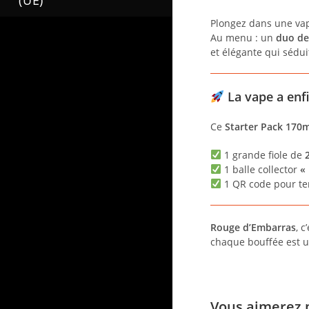
(UE)
Plongez dans une vap
Au menu : un
duo de
et élégante qui sédui
La vape a enfi
Ce
Starter Pack 170m
1 grande fiole de
1 balle collector
« 
1 QR code pour te
Rouge d’Embarras
, 
chaque bouffée est un
Vous aimerez 