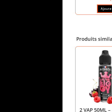
Ajoute
Produits simil
2 VAP 50ML –