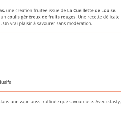
as
, une création fruitée issue de
La Cueillette de Louise
.
c un
coulis généreux de fruits rouges
. Une recette délicate
. Un vrai plaisir à savourer sans modération.
lusifs
s dans une vape aussi raffinée que savoureuse. Avec e.tasty,