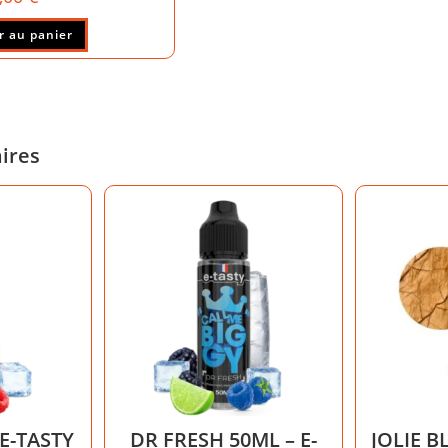
r au panier
aires
 E-TASTY
DR FRESH 50ML – E-
JOLIE B