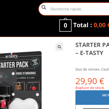
Recherche
de
produits
Total :
0,00
0
STARTER P
– E-TASTY
Duo de cerises, Couli
29,90
€
Rupture de stock
ME 