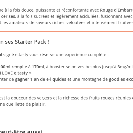
e à la fois douce, puissante et réconfortante avec
Rouge d’Embarr
 cerises
, à la fois sucrées et légèrement acidulées, fusionnant ave
t les amateurs de saveurs riches, veloutées et intensément fruitées
n ses Starter Pack !
l
signé e.tasty vous réserve une expérience complète :
200ml remplie à 170ml
, à booster selon vos besoins jusqu’à 3mg/ml
I LOVE e.tasty »
nter de
gagner 1 an de e-liquides
et une montagne de
goodies exc
c’est la douceur des vergers et la richesse des fruits rouges réunie
e cueillette de plaisir.
peut-être aussi…