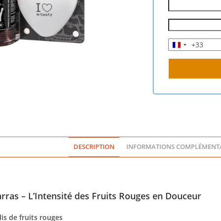
+33
F
r
a
n
c
e
+
3
3
DESCRIPTION
INFORMATIONS COMPLÉMENTA
ras – L’Intensité des Fruits Rouges en Douceur
is de fruits rouges